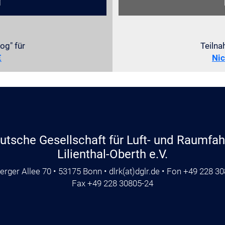
r
og" für
Teilna
€
Nic
utsche Gesellschaft für Luft- und Raumfahr
Lilienthal-Oberth e.V.
rger Allee 70 • 53175 Bonn •
dlrk
(at)
dglr.de
• Fon +49 228 30
Fax +49 228 30805-24