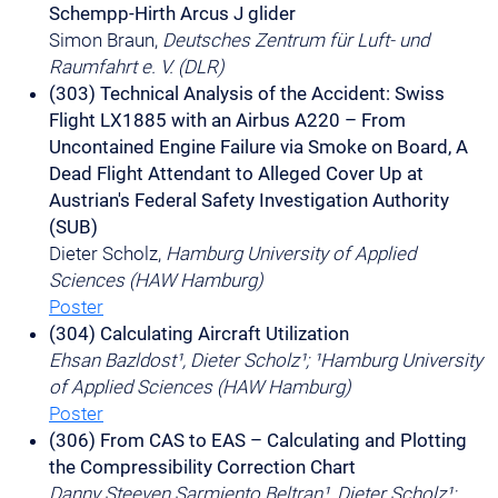
Schempp-Hirth Arcus J glider
Simon Braun,
Deutsches Zentrum für Luft- und
Raumfahrt e. V. (DLR)
(303) Technical Analysis of the Accident: Swiss
Flight LX1885 with an Airbus A220 – From
Uncontained Engine Failure via Smoke on Board, A
Dead Flight Attendant to Alleged Cover Up at
Austrian's Federal Safety Investigation Authority
(SUB)
Dieter Scholz,
Hamburg University of Applied
Sciences (HAW Hamburg)
Poster
(304) Calculating Aircraft Utilization
Ehsan Bazldost¹, Dieter Scholz¹; ¹Hamburg University
of Applied Sciences (HAW Hamburg)
Poster
(306) From CAS to EAS – Calculating and Plotting
the Compressibility Correction Chart
Danny Steeven Sarmiento Beltran¹, Dieter Scholz¹;