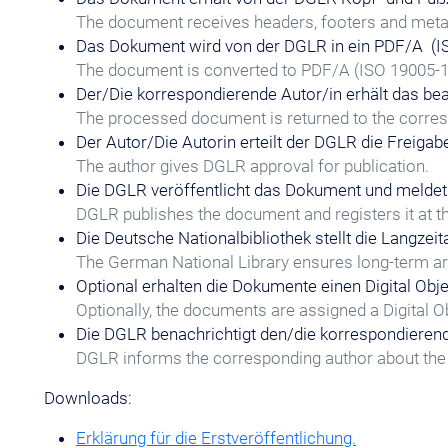
The document receives headers, footers and met
Das Dokument wird von der DGLR in ein PDF/A (
The document is converted to PDF/A (ISO 19005-1
Der/Die korrespondierende Autor/in erhält das bea
The processed document is returned to the corres
Der Autor/Die Autorin erteilt der DGLR die Freigab
The author gives DGLR approval for publication.
Die DGLR veröffentlicht das Dokument und meldet 
DGLR publishes the document and registers it at t
Die Deutsche Nationalbibliothek stellt die Langzeit
The German National Library ensures long-term ar
Optional erhalten die Dokumente einen Digital Objec
Optionally, the documents are assigned a Digital Obj
Die DGLR benachrichtigt den/die korrespondierend
DGLR informs the corresponding author about the 
Downloads:
Erklärung für die Erstveröffentlichung.