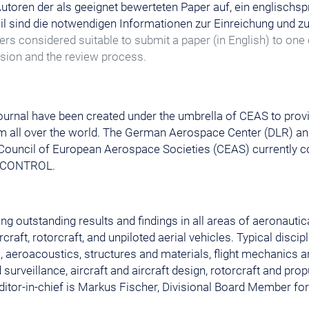
utoren der als geeignet bewerteten Paper auf, ein englischsp
il sind die notwendigen Informationen zur Einreichung und 
rs considered suitable to submit a paper (in English) to one o
sion and the review process.
nal have been created under the umbrella of CEAS to provide
rom all over the world. The German Aerospace Center (DLR) a
e Council of European Aerospace Societies (CEAS) currently
ROCONTROL.
ng outstanding results and findings in all areas of aeronauti
aft, rotorcraft, and unpiloted aerial vehicles. Typical discipl
aeroacoustics, structures and materials, flight mechanics and
urveillance, aircraft and aircraft design, rotorcraft and pro
 editor-in-chief is Markus Fischer, Divisional Board Member 