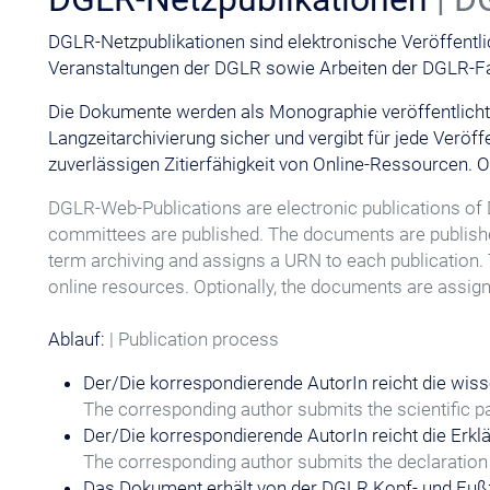
DGLR-Netzpublikationen sind elektronische Veröffentli
Veranstaltungen der DGLR sowie Arbeiten der DGLR-
Die Dokumente werden als Monographie veröffentlicht u
Langzeitarchivierung sicher und vergibt für jede Veröf
zuverlässigen Zitierfähigkeit von Online-Ressourcen. Op
DGLR-Web-Publications are electronic publications of 
committees are published. The documents are publishe
term archiving and assigns a URN to each publication. T
online resources. Optionally, the documents are assigned
Ablauf:
| Publication process
Der/Die korrespondierende AutorIn reicht die wiss
The corresponding author submits the scientific p
Der/Die korrespondierende AutorIn reicht die Erklär
The corresponding author submits the declaration fo
Das Dokument erhält von der DGLR Kopf- und Fuß