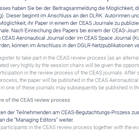
ses haben Sie bei der Beitragsanmeldung die Möglichkeit,
g). Dieser beginnt im Anschluss an den DLRK. Autorinnen und
Möglichkeit, ihr Paper in einem der CEAS Journale zu publizie
le. Nach Einreichung des Papers bei einem der CEAS-Journ
 CEAS Aeronautical Journal oder im CEAS Space Journal (Kurz
rden, können im Anschluss in den DGLR-Netzpublikationen ve
ster to take part in the CEAS review process (as an alterna
ated very highly by the session chairs will be given the oppor
 participation in the review process of the CEAS journals. Afte
rocess, the paper will be published in the CEAS Aeronautica
on in one of these journals may subsequently be published in 
e of the CEAS review process
Daten der Teilnehmenden am CEAS-Begutachtungs-Prozess z
 die "Managing Editors" weiter.
 participants in the CEAS review process together with the 