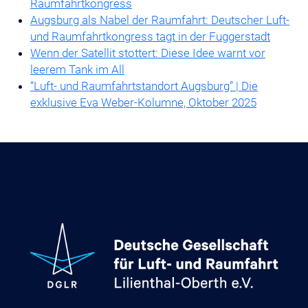
Raumfahrtkongress
Augsburg als Nabel der Raumfahrt: Deutscher Luft-
und Raumfahrtkongress tagt in der Fuggerstadt
Wenn der Satellit stottert: Diese Idee warnt vor
leerem Tank im All
“Luft- und Raumfahrtstandort Augsburg” | Die
exklusive Eva Weber-Kolumne, Oktober 2025